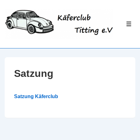
↓
Zum
Inhalt
ME
Satzung
Satzung Käferclub