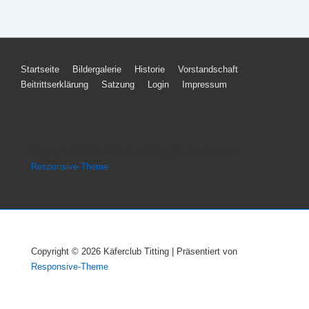
Footer-
Startseite
Bildergalerie
Historie
Vorstandschaft
Beitrittserklärung
Satzung
Login
Impressum
Menü
Copyright © 2026
Käferclub Titting
| Präsentiert von
Responsive-Theme
Copyright © 2026
Käferclub Titting
| Präsentiert von
Responsive-Theme